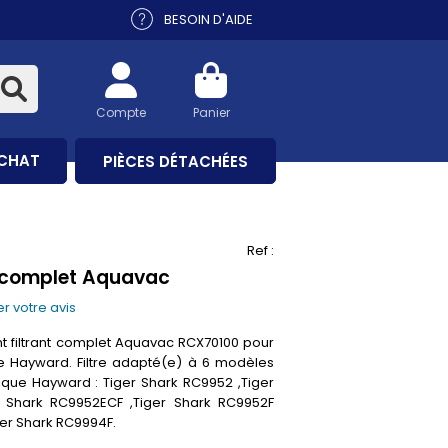
BESOIN D'AIDE
Compte
Panier
ACHAT
PIÈCES DÉTACHÉES
Ref :
t complet Aquavac
r votre avis
 filtrant complet Aquavac RCX70100 pour
ue Hayward. Filtre adapté(e) à 6 modèles
rique Hayward : Tiger Shark RC9952 ,Tiger
 Shark RC9952ECF ,Tiger Shark RC9952F
ger Shark RC9994F.