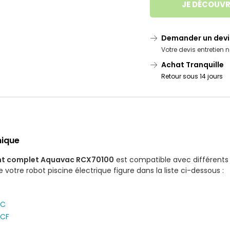
JE DÉCOUVR
Demander un devi
Votre devis entretien
Achat Tranquille
Retour sous 14 jours
nique
ant complet Aquavac RCX70100
est compatible avec différents 
e votre robot piscine électrique figure dans la liste ci-dessous :
EC
ECF