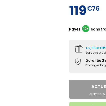
119
€76
10x
Payez
sans fr
+ 2,99 € Off
Sur votre pr
Garantie 2 
Prolongez la 
ACTUE
ALERTEZ-MO