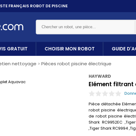
ET 10X
SANS FRAIS PAR CARTE BANCAIRE
URD'HUI,
PAYEZ DANS 1 MOIS PAR CB !
VIS GRATUIT
CHOISIR MON ROBOT
GUIDE D'
etien nettoyage
Pièces robot piscine électrique
HAYWARD
Elément filtran
Donne
Pièce détachée Elément
robot piscine électriq
de robot piscine élect
Shark RC9952EC ,Tiger
,Tiger Shark RC9994 ,Ti