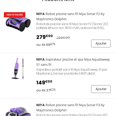
NIYA
Robot piscine sans fil Niya Sonar F2 by
VENTE PRIVÉE
Maytronics Dolphin
Robot de piscine sans fil Niya Sonar F2 (Sonar 20) :
batterie lithium-ion 7800 mAh, autonomie 1h30,
navigation intelligente par sonar, trois moteurs
brushless, panier filtrant 2L (200 microns), nettoyage
279
€00
299
€00
du fond uniquement, pour piscines jusqu'à 8 m,
poids 8 kg, garantie 2 ans.
Ajouter
ou 4x 69
€75
NIYA
Aspirateur piscine et spa Niya AquaSweep
S1 sans fil
Aspirateur portatif sans fil Niya AquaSweep S1 par
Maytronics, brosse pivotante à 180°, débit
d'aspiration 3 m³/h, filtration fermée 120 microns,
panier 1,3 L, batterie rechargeable 60 min, recharge 4,5
149
€00
h, capteur d'arrêt automatique hors eau, adapté aux
bassins enterrés, hors-sol et spas dès 27 cm de
Ajouter
ou 4x 37
€25
profondeur, 3,02 kg, manche télescopique fourni.
Garantie Niya 2 ans.
NIYA
Robot piscine sans fil Niya Sonar F3 by
Maytronics Dolphin
Robot de piscine sans fil Niya Sonar F3 (Sonar 30) :