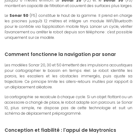
jusqu'à 6 mètres environ. Le
Sonar 20
(F2) et le
Sonar 30
(F3)
montent en capacité de filtration et couvrent des surfaces plus larges.
Le
Sonar 50
(F5) constitue le haut de la gamme. Il prend en charge
les piscines jusqu'à 12 mètres et intègre un module WiFi/Bluetooth
pour le contrôle via l'application mobile Niya. Lancer un cycle, vérifier
l'avancement ou arrêter le robot depuis son téléphone : c'est possible
uniquement sur ce modèle.
Comment fonctionne la navigation par sonar
Les modèles Sonar 20, 30 et 50 émettent des impulsions acoustiques
pour cartographier le bassin en temps réel. Le robot identifie les
parois, les escaliers et les obstacles immergés, puis ajuste sa
trajectoire. Ce principe limite les allers-retours inutiles par rapport à
un déplacement aléatoire.
La cartographie se recalcule à chaque cycle. Si un objet flottant ou un
accessoire a changé de place, le robot adapte son parcours. Le Sonar
10, plus simple, ne dispose pas de cette technologie et suit un
schéma de déplacement préprogrammé.
Conception et fiabilité : l'appui de Maytronics