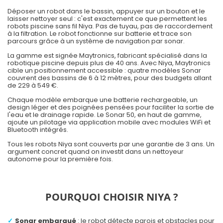
Déposer un robot dans le bassin, appuyer sur un bouton et le
laisser nettoyer seul : c'est exactement ce que permettent les
robots piscine sans fil Niya
. Pas de tuyau, pas de raccordement
à la filtration. Le robot fonctionne sur batterie et trace son
parcours grâce à un système de
navigation par sonar
.
La gamme est signée
Maytronics
, fabricant spécialisé dans la
robotique piscine depuis plus de 40 ans. Avec Niya, Maytronics
cible un positionnement accessible : quatre modèles Sonar
couvrent des bassins de 6 à 12 mètres, pour des budgets allant
de 229 à 549 €.
Chaque modèle embarque une batterie rechargeable, un
design léger et des poignées pensées pour faciliter la sortie de
l'eau et le drainage rapide. Le Sonar 50, en haut de gamme,
ajoute un pilotage via
application mobile
avec modules WiFi et
Bluetooth intégrés.
Tous les robots Niya sont couverts par une garantie de 3 ans. Un
argument concret quand on investit dans un nettoyeur
autonome pour la première fois.
POURQUOI CHOISIR NIYA ?
Sonar embarqué
: le robot détecte parois et obstacles pour