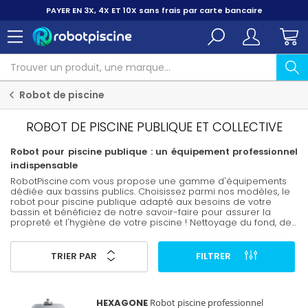
PAYER EN 3X, 4X ET 10X
sans frais par carte bancaire
Robot de piscine
ROBOT DE PISCINE PUBLIQUE ET COLLECTIVE
Robot pour piscine publique : un équipement professionnel
indispensable
RobotPiscine.com vous propose une gamme d'équipements
dédiée aux bassins publics. Choisissez parmi nos modèles, le
robot pour piscine publique adapté aux besoins de votre
bassin et bénéficiez de notre savoir-faire pour assurer la
propreté et l'hygiène de votre piscine ! Nettoyage du fond, des
parois et de la ligne d'eau : votre robot pour piscine publique
parcourt ainsi le bassin dans ses moindres recoins pour
éliminer toute trace de salissure et de bactérie, pour une eau
TRIER PAR
FILTRER
parfaitement propre et limpide !
HEXAGONE
Robot piscine professionnel