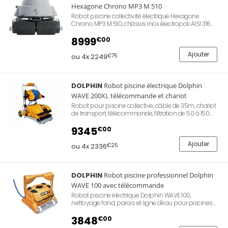
Hexagone Chrono MP3 M 510
Robot piscine collectivité électrique Hexagone
Chrono MP3 M 510, châssis inox électropoli AISI 316
garanti 7 ans anti-corrosion, navigation Magellan
avec gyroscope et capteurs infrarouges, aspiration
8999
€00
50 m³/h, câble auto-flottant 25 m, télécommande
sans fil 8 fonctions, écran tactile Hexa Connect, 4
Ajouter
ou 4x 2249
€75
programmes auto, brosses mixtes PVC/PVA, sac 105
microns, bassins jusqu'à 25 m et 300 m², fabriqué en
France. Référence Hexagone XYCMP3M510.
DOLPHIN
Robot piscine électrique Dolphin
WAVE 200XL télécommande et chariot
Robot pour piscine collective, câble de 35m, chariot
de transport, télécommande, filtration de 50 à 150
microns, cycles de nettoyage de 1 à 8h, double
brossage et brosses à 4 faces, déroulement
9345
€00
automatique du câble.
Ajouter
ou 4x 2336
€25
DOLPHIN
Robot piscine professionnel Dolphin
WAVE 100 avec télécommande
Robot piscine électrique Dolphin WAVE 100,
nettoyage fond, parois et ligne d'eau pour piscines
collectives jusqu'à 25 m de longueur. Navigation
gyroscopique, brosses combinées, 3 niveaux de
3848
€00
filtration (50, 70 et 150 microns), câble Swivel 30 m,