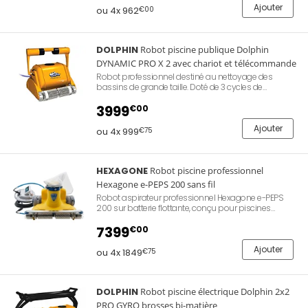
cycles 4 h, 6 h ou 8 h. Télécommande de
Ajouter
ou 4x 962
€00
programmation et chariot caddy fournis. Garantie
Dolphin 2 ans. Référence Dolphin WAVE100BC.
DOLPHIN
Robot piscine publique Dolphin
DYNAMIC PRO X 2 avec chariot et télécommande
Robot professionnel destiné au nettoyage des
bassins de grande taille. Doté de 3 cycles de
nettoyage, d'une télécommande, d'une filtration de
17m3/h, d'un câble de 30m et de son chariot de
3999
€00
transport. Nettoie fond, parois et ligne d'eau.
Ajouter
ou 4x 999
€75
HEXAGONE
Robot piscine professionnel
Hexagone e-PEPS 200 sans fil
Robot aspirateur professionnel Hexagone e-PEPS
200 sur batterie flottante, conçu pour piscines
collectives et semi-publiques, bassins fond plat ou
pente douce jusqu'à 25 m. Pompe 37 m³/h, châssis
7399
€00
inox qualité marine 14 kg, navigation Metro NAV avec
gyroscope et infrarouge, brosse rotative à poils
Ajouter
ou 4x 1849
€75
souples, sac filtrant industriel 105 microns en
standard. Radiocommande 8 fonctions étanche,
tableau de bord tactile couleur, chariot inox. Fabriqué
en France. Référence Hexagone XYPEPS200BT.
DOLPHIN
Robot piscine électrique Dolphin 2x2
PRO GYRO brosses bi-matière