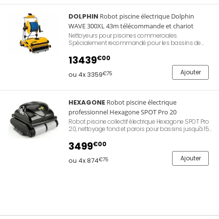
filtrant industriel. Fabrication française Hexagone
Manufacture, garantie Hexagone 2 ans. Référence
Hexagone XYPEPS300BT.
DOLPHIN
Robot piscine électrique Dolphin
WAVE 300XL 43m télécommande et chariot
Nettoyeurs pour piscines commerciales.
Spécialement recommandé pour les bassins de
grande taille. Nettoyage systématique et complet des
bassins traités. Doté d'un système de brosses
13439
€00
suractives, d'un chariot de transport et d'une
télécommande.
Ajouter
ou 4x 3359
€75
HEXAGONE
Robot piscine électrique
professionnel Hexagone SPOT Pro 20
Robot piscine collectif électrique Hexagone SPOT Pro
20, nettoyage fond et parois pour bassins jusqu'à 15
x 10 m, navigation Aqua Positioning Technology
(gyroscope, compas, infrarouge), aspiration 27 m³/h,
3499
€00
double filtration Dual Clean 5 µm et 100 µm, câble 18
m, profondeur 0,30 à 5 m, mode turbo express 30
Ajouter
ou 4x 874
€75
min, pilotage application Bluetooth, 7 kg, garantie
Hexagone 2 ans. Référence Hexagone XYGPSP20.