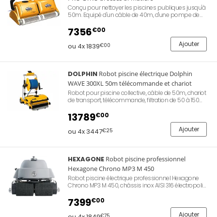
Conçu pour nettoyer les piscines publiques jusqu'à
50m. Equipé d'un câble de 40m, d'une pompe de
32m3/h, de deux sacs filtrants, de 4 embouchures
d'aspiration, de 2 moteurs, d'une sonde à air, d'un
7356
€00
chariot de transport et d'une télécommande.
Ajouter
ou 4x 1839
€00
DOLPHIN
Robot piscine électrique Dolphin
WAVE 300XL 50m télécommande et chariot
Robot pour piscine collective, câble de 50m, chariot
de transport, télécommande, filtration de 50 à 150
microns, cycle de nettoyage de 1h à 8h, double
brossage et brosses à 4 faces, interface MMI,pompe
13789
€00
40m³/h.
Ajouter
ou 4x 3447
€25
HEXAGONE
Robot piscine professionnel
Hexagone Chrono MP3 M 450
Robot piscine électrique professionnel Hexagone
Chrono MP3 M 450, châssis inox AISI 316 électropoli
garanti 7 ans anticorrosion, aspiration 50 m³/h,
navigation intelligente Magellan avec gyroscope 2e
7399
€00
génération et capteurs infrarouges, 5 programmes
automatiques de 45 min à 4 h, sac filtrant 3,1 kg
Ajouter
ou 4x 1849
€75