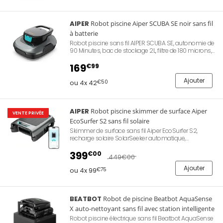
8,2 kg, garantie Beatbot 2 ans. Référence Beatbot RO-
SORA-P1.
AIPER
Robot piscine Aiper SCUBA SE noir sans fil
à batterie
Robot piscine sans fil AIPER SCUBA SE, autonomie de
90 Minutes, bac de stockage 2L, filtre de 180 microns,
2 ports d'aspiration puissants, 3.4 Kg ultra léger, idéal
pour les piscines hors-sol jusqu'à 80㎡
169
€99
Ajouter
ou 4x 42
€50
AIPER
Robot piscine skimmer de surface Aiper
VENTE PRIVÉE
EcoSurfer S2 sans fil solaire
Skimmer de surface sans fil Aiper EcoSurfer S2,
recharge solaire SolarSeeker automatique,
autonomie supérieure à 35 h après charge secteur
de 4,5 h, filtre ultra-fin 150 µm, bac 4 litres avec
399
€00
449
€00
DebrisGuard, distributeur de chlore intégré pastilles 3
pouces, doubles capteurs dToF, application Aiper
Ajouter
ou 4x 99
€75
Bluetooth et Wi-Fi, compatible toutes formes de
piscine jusqu'à 12 x 6 m. Référence Aiper SURFERS2.
BEATBOT
Robot de piscine Beatbot AquaSense
X auto-nettoyant sans fil avec station intelligente
Robot piscine électrique sans fil Beatbot AquaSense