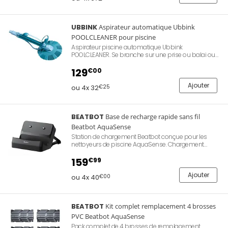
retour intelligent, garantie de 3 ans.
Version "Pack"
exclusive RobotPiscine.com avec Kit Cartouches
ClearWater supplémentaire !
UBBINK
Aspirateur automatique Ubbink
POOLCLEANER pour piscine
Aspirateur piscine automatique Ubbink
POOLCLEANER. Se branche sur une prise ou balai ou
un skimmer. Compatible avec une pompe de
filtration minimum 1/2CV. Livré avec un tuyau de 10
129
€00
mètres et un régulateur de pression.
Ajouter
ou 4x 32
€25
BEATBOT
Base de recharge rapide sans fil
Beatbot AquaSense
Station de chargement Beatbot conçue pour les
nettoyeurs de piscine AquaSense. Chargement
rapide en moins de 3,5 heures pour l'AquaSense Pro
et 3 heures pour l'AquaSense. Base de recharge sans
159
€99
fil 100% originale Beatbot.
Ajouter
ou 4x 40
€00
BEATBOT
Kit complet remplacement 4 brosses
PVC Beatbot AquaSense
Pack complet de 4 brosses de remplacement