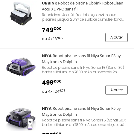
UBBINK
Robot de piscine Ubbink RobotClean
Accu XL PRO sans fil
Robotclean Accu XL Pro Ubbink, convient aux
piscines jusqu'à 120m² de surface cumulée, fond,
parois et ligne d'eau, un moteur pour l'aspiration et 2
moteurs pour le déplacement, modèle sans fil, tout
749
€00
type de revêtement, puissance d'aspiration 16 m³/h.
Ajouter
ou 4x 187
€25
NIYA
Robot piscine sans fil Niya Sonar F3 by
Maytronics Dolphin
Robot de piscine sans fil Niya Sonar F3 (Sonar 30) :
batterie lithium-ion 7800 mAh, autonomie 2h,
navigation intelligente par sonar, trois moteurs
puissants, brosses actives, filtration 200 microns
499
€00
(1,6L), nettoyage du fond, des parois et de la ligne
d'eau, pour piscines jusqu'à 10 m, poids 8,7 kg,
Ajouter
ou 4x 124
€75
garantie 2 ans.
NIYA
Robot piscine sans fil Niya Sonar F5 by
Maytronics Dolphin
Robot de piscine sans fil Niya Sonar F5 (Sonar 50) :
batterie lithium-ion 7800 mAh, autonomie jusqu'à
2h30, navigation intelligente par sonar, trois moteurs
puissants, deux brosses actives, filtration 200
€00