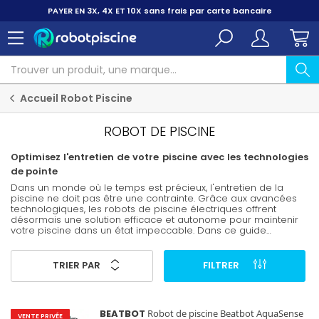
PAYER EN 3X, 4X ET 10X
sans frais par carte bancaire
Accueil Robot Piscine
ROBOT DE PISCINE
Optimisez l'entretien de votre piscine avec les technologies
de pointe
Dans un monde où le temps est précieux, l'entretien de la
piscine ne doit pas être une contrainte. Grâce aux avancées
technologiques, les robots de piscine électriques offrent
désormais une solution efficace et autonome pour maintenir
votre piscine dans un état impeccable. Dans ce guide
complet, nous explorons les avantages des modèles
électriques, en mettant un accent particulier sur les innovations
sans fil qui simplifient la maintenance des piscines privées et
TRIER PAR
FILTRER
publiques.
BEATBOT
Robot de piscine Beatbot AquaSense
VENTE PRIVÉE