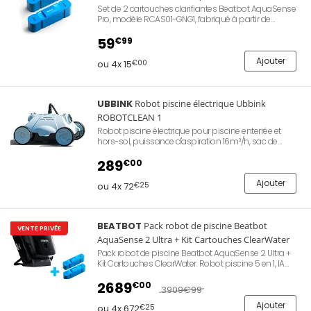
Set de 2 cartouches clarifiantes Beatbot AquaSense
Pro, modèle RCAS01-GNG1, fabriqué à partir de
carapaces de crabe recyclées. 100 % biodégradable
et non toxique. Compatible avec tous types de
59
€99
piscines et assainisseurs. Élimine saleté, huiles, fer, et
manganèse. Dispersion automatique. Améliore la
Ajouter
ou 4x 15
€00
filtration.
UBBINK
Robot piscine électrique Ubbink
ROBOTCLEAN 1
Robot piscine électrique pour piscine enterrée et
hors-sol, puissance d'aspiration 16m³/h, sac de
stockage grande capacité, filtration fine 2 microns,
câble flottant 13m, cycles 1h ou 2h. Nettoyage du fond
289
€00
du bassin.
Ajouter
ou 4x 72
€25
BEATBOT
Pack robot de piscine Beatbot
VENTE PRIVÉE
AquaSense 2 Ultra + Kit Cartouches ClearWater
Pack robot de piscine Beatbot AquaSense 2 Ultra +
Kit Cartouches ClearWater. Robot piscine 5 en 1, IA
HybridSense™, sans fil, autonomie 10h, station de
charge, détection dé débris IA, cartographie
2689
€00
3909
€99
HybridSense™, nettoyage avancé fond, parois, ligne
d'eau, skimmer de surface, contrôle via application,
Ajouter
ou 4x 672
€25