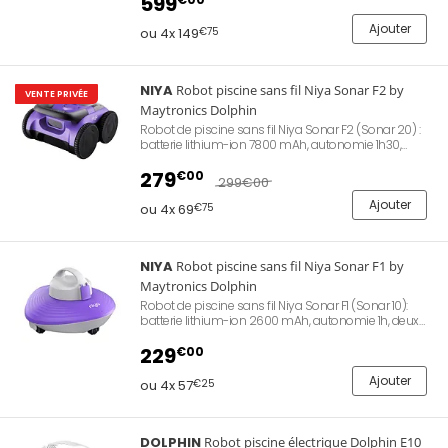
599
microns (3,2 L), nettoyage du fond, des parois et de la
ligne d'eau, connectivité Bluetooth via application
Ajouter
ou 4x 149
€75
mobile, pour piscines jusqu'à 12 m, poids 9 kg,
garantie 2 ans.
NIYA
Robot piscine sans fil Niya Sonar F2 by
VENTE PRIVÉE
Maytronics Dolphin
Robot de piscine sans fil Niya Sonar F2 (Sonar 20) :
batterie lithium-ion 7800 mAh, autonomie 1h30,
navigation intelligente par sonar, trois moteurs
brushless, panier filtrant 2L (200 microns), nettoyage
279
€00
299
€00
du fond uniquement, pour piscines jusqu'à 8 m,
poids 8 kg, garantie 2 ans.
Ajouter
ou 4x 69
€75
NIYA
Robot piscine sans fil Niya Sonar F1 by
Maytronics Dolphin
Robot de piscine sans fil Niya Sonar F1 (Sonar 10):
batterie lithium-ion 2600 mAh, autonomie 1h, deux
moteurs d'aspiration brushless, filtre inox 180
microns (2L), nettoyage du fond uniquement, pour
229
€00
piscines jusqu'à 6 m, poids 3,2 kg, garantie 2 ans.
Ajouter
ou 4x 57
€25
DOLPHIN
Robot piscine électrique Dolphin E10