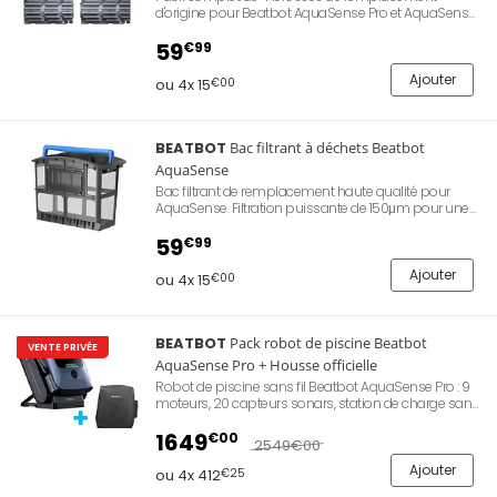
d'origine pour Beatbot AquaSense Pro et AquaSense.
Brosse en PVC ultra résistante. Ellimine les saletés et
les débris sans effort. Pièce de remplacement 100%
59
€99
originale Beatbot.
Ajouter
ou 4x 15
€00
BEATBOT
Bac filtrant à déchets Beatbot
AquaSense
Bac filtrant de remplacement haute qualité pour
AquaSense. Filtration puissante de 150μm pour une
eau cristalline.Construction robuste et durable en
polyester. Détection automatique. Pièce détachée
59
€99
100% originale Beatbot.
Ajouter
ou 4x 15
€00
BEATBOT
Pack robot de piscine Beatbot
VENTE PRIVÉE
AquaSense Pro + Housse officielle
Robot de piscine sans fil Beatbot AquaSense Pro : 9
moteurs, 20 capteurs sonars, station de charge sans
fil, multiples modes de nettoyage via application
mobile, autonomie de 9,5 heures, couverture jusqu'à
1649
€00
2549
€00
210 m², certifié IP68, garantie de 2 ans.
Version "Pack"
exclusive RobotPiscine.com avec la Housse officielle
Ajouter
ou 4x 412
€25
Beatbot !