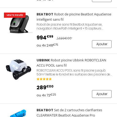
ans.
Version "Pack" exclusive RobotPiscine.com avec
la Housse officielle Beatbot !
BEATBOT
Robot de piscine Beatbot AquaSense
VENTE PRIVÉE
intelligent sans fil
Robot de piscine sans fil Beatbot AquaSense,
navigation WavePath Intelligent + 15 capteurs
ultrasoniques, CPU quadricœur 1,8 GHz, quatre
brosses indépendantes 2x2, station de charge sans
994
€99
1499
€00
fil, multiples modes de nettoyage, connecté + App,
autonomie de 3,5 heures, fond, parois, ligne d'eau,
Ajouter
ou 4x 248
€75
technologie sonar, piscine 210m2, garantie de 2 ans.
UBBINK
Robot piscine Ubbink ROBOTCLEAN
ACCU POOL sans fil
ROBOTCLEAN ACCU POOL sans fil piscine jusqu'à
50m². Nettoie le fond et les surfaces des piscines de
tous types, toutes formes, tous fonds, tous
revêtements en moins de 2 heures. Batterie
6600mAh, système de filtration par sac d'une finesse
289
€00
de 100 microns, 3 réglages de l'angle de direction au
choix.
Ajouter
ou 4x 72
€25
BEATBOT
Set de 2 cartouches clarifiantes
CLEARWATER Beatbot AquaSense Pro