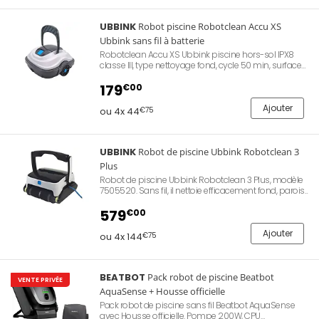
UBBINK
Robot piscine Robotclean Accu XS
Ubbink sans fil à batterie
Robotclean Accu XS Ubbink piscine hors-sol IPX8
classe III, type nettoyage fond, cycle 50 min, surface
50m² (5x3m), filtration 180µ, aspiration 7,2m³/h,
adaptateur IP20 classe II, capacité de puissance
179
€00
28,5 Wh 2600 mAh, temps de recharge 3-4 h.
Ajouter
ou 4x 44
€75
UBBINK
Robot de piscine Ubbink Robotclean 3
Plus
Robot de piscine Ubbink Robotclean 3 Plus, modèle
7505520. Sans fil, il nettoie efficacement fond, parois
et ligne d'eau jusqu'à 120 m² grâce à 3 moteurs (1
aspiration, 2 déplacement), puissance 16 m³/h,
579
€00
cycles programmables (1h, 2h, 3h), compatible tous
revêtements, agile et sécurisé.
Ajouter
ou 4x 144
€75
BEATBOT
Pack robot de piscine Beatbot
VENTE PRIVÉE
AquaSense + Housse officielle
Pack robot de piscine sans fil Beatbot AquaSense
avec Housse officielle. Pompe 200W, CPU