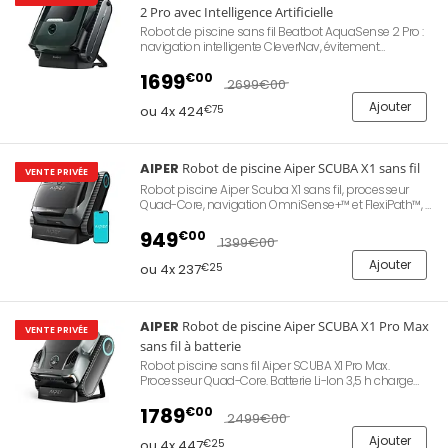
2 Pro avec Intelligence Artificielle
Robot de piscine sans fil Beatbot AquaSense 2 Pro :
navigation intelligente CleverNav, évitement
d'obstacles SonicSense, station de charge sans fil, 5
modes de nettoyage, nettoyage surface, application
1699
€00
2699
€00
mobile, autonomie 11 heures, piscine jusqu'à 360 m²,
garantie de 3 ans.
Ajouter
ou 4x 424
€75
AIPER
Robot de piscine Aiper SCUBA X1 sans fil
VENTE PRIVÉE
Robot piscine Aiper Scuba X1 sans fil, processeur
Quad-Core, navigation OmniSense+™ et FlexiPath™, 4
moteurs, 14 capteurs, aspiration puissante 25 m³/h,
filtration ultra-fine (3 µm), nettoyage fond, parois et
949
€00
1399
€00
ligne d'eau, 5 modes programmables, contrôle via
application smartphone, charge rapide sans fil.
Ajouter
ou 4x 237
€25
AIPER
Robot de piscine Aiper SCUBA X1 Pro Max
VENTE PRIVÉE
sans fil à batterie
Robot piscine sans fil Aiper SCUBA X1 Pro Max.
Processeur Quad-Core. Batterie Li-Ion 3,5 h charge
rapide, jusqu’à 12 heures d’autonomie. Navigation
intelligente OmniSense+™ 2.0 et FlexiPath™. Nettoyage
1789
€00
2499
€00
fond, parois, ligne d’eau et surface. Filtration
MicroMesh™ 180 µm + 3 µm. 5 modes de nettoyage.
Ajouter
ou 4x 447
€25