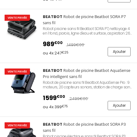
Application Smartphone. Station de charge sans fil
rapide.
BEATBOT
Robot de piscine Beatbot SORA P7
VENTE PRIVÉE
sans fil
Robot piscine sans fil Beatbot SORA P7, nettoyage 4
en 1 fond, parois, ligne d'eau et surface, aspiration 26
m³/h, panier filtrant XXL 6 litres, filtration 150 µm,
navigation ClearNav, 5 modes de nettoyage
989
€00
1499
€00
pilotables par application smartphone Wi-Fi,
batterie lithium 10 000 mAh, autonomie 5 h fond et 7
Ajouter
ou 4x 247
€25
h surface, piscines toutes formes et revêtements
jusqu'à 300 m², parking automatique en surface,
vidange SmartDrain, 10 kg, garantie Beatbot 3 ans.
Référence Beatbot RO-SORA-P7.
BEATBOT
Robot de piscine Beatbot AquaSense
VENTE PRIVÉE
Pro intelligent sans fil
Robot de piscine sans fil Beatbot AquaSense Pro : 9
moteurs, 20 capteurs sonars, station de charge sans
fil, application mobile,fond, parois, ligne d'eau,
skimmer de surface, autonomie de 9,5 heures,
1599
€00
2499
€00
couverture jusqu'à 210 m², certifié IP68, garantie de 2
ans.
Ajouter
ou 4x 399
€75
BEATBOT
Robot de piscine Beatbot SORA P3
VENTE PRIVÉE
sans fil
Robot piscine électrique sans fil Beatbot SORA P3,