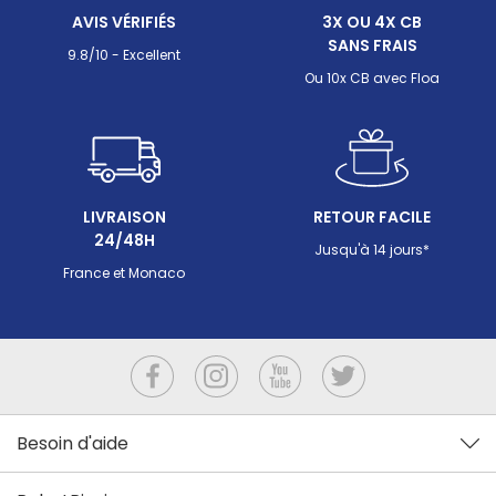
remettre votre robot sur les parois sans perdre de
modèle 
AVIS VÉRIFIÉS
3X OU 4X CB
temps.
grimper 
SANS FRAIS
m² avec 
9.8/10 - Excellent
c'est cel
Ou 10x CB avec Floa
forme, s
comment
LIVRAISON
RETOUR FACILE
24/48H
Jusqu'à 14 jours*
France et Monaco
Besoin d'aide