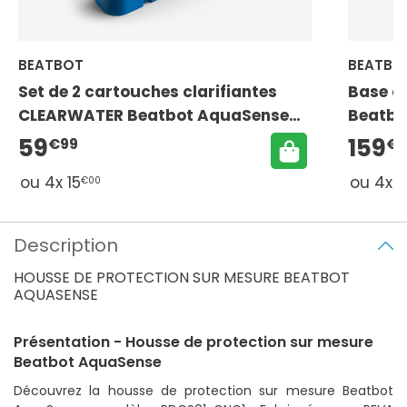
BEATBOT
BEATBO
Set de 2 cartouches clarifiantes
Base de
CLEARWATER Beatbot AquaSense
Beatbo
Pro
59
159
€99
€9
ou 4x 15
ou 4x 
€00
Description
HOUSSE DE PROTECTION SUR MESURE BEATBOT
AQUASENSE
Présentation - Housse de protection sur mesure
Beatbot AquaSense
Découvrez la housse de protection sur mesure Beatbot