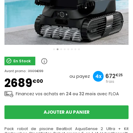
En Stock
sans
Avant promo :
3909
€99
896
672
268
4x
3x
10x
€25
€33
€90
ou payez
2689
€00
frais
Financez vos achats en
24 ou 32 mois
avec FLOA
AJOUTER AU PANIER
Pack robot de piscine Beatbot AquaSense 2 Ultra + Kit