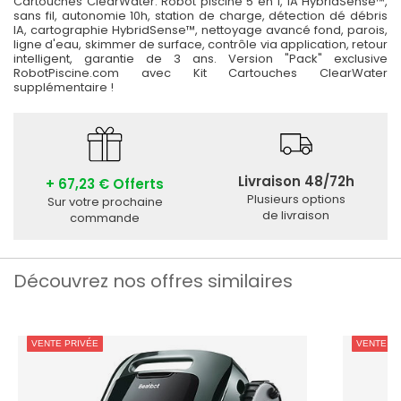
Cartouches ClearWater. Robot piscine 5 en 1, IA HybridSense™,
sans fil, autonomie 10h, station de charge, détection dé débris
IA, cartographie HybridSense™, nettoyage avancé fond, parois,
ligne d'eau, skimmer de surface, contrôle via application, retour
intelligent, garantie de 3 ans.
Version "Pack" exclusive
RobotPiscine.com avec Kit Cartouches ClearWater
supplémentaire !
Livraison 48/72h
+ 67,23 € Offerts
Plusieurs options
Sur votre prochaine
de livraison
commande
Découvrez nos offres similaires
VENTE PRIVÉE
VENTE PR