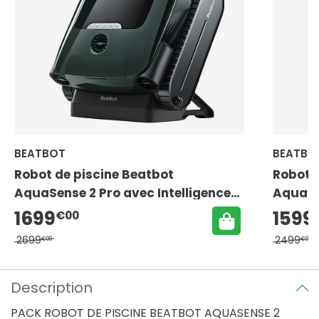
BEATBOT
BEATBO
Robot de piscine Beatbot
Robot 
AquaSense 2 Pro avec Intelligence
AquaSen
Artificielle
1699
1599
€00
2699
2499
€00
€00
Description
PACK ROBOT DE PISCINE BEATBOT AQUASENSE 2