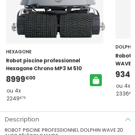
DOLPHI
HEXAGONE
Robot p
Robot piscine professionnel
WAVE 2
Hexagone Chrono MP3 M 510
chario
934
8999
€00
ou 4x
ou 4x
2336
€2
2249
€75
Description
ROBOT PISCINE PROFESSIONNEL DOLPHIN WAVE 20