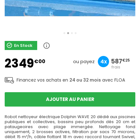
En Stock
sans
2349
783
234
587
€00
10x
3x
4x
€00
€90
€25
ou payez
frais
Financez vos achats en
24 ou 32 mois
avec FLOA
AJOUTER AU PANIER
Robot nettoyeur électrique Dolphin WAVE 20 dédié aux piscines
publiques et collectives, bassins peu profonds dès 20 cm et
pataugeoires avec plage immergée. Nettoyage fond
uniquement, 2 brosses actives, filtration par sacs 70 microns,
débit 15 m³/h, câble flottant 18 m avec raccord tournant Swivel,