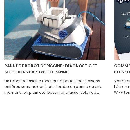
PANNE DE ROBOT DE PISCINE : DIAGNOSTIC ET
COMMEN
SOLUTIONS PAR TYPE DE PANNE
PLUS : 
Un robot de piscine fonctionne parfois des saisons
Votre ro
entières sans incident, puis tombe en panne au pire
l'écran 
moment : en plein été, bassin encrassé, soleil de
Wi-Fi to
plomb. Avant de le déposer en réparation ou d'en
question
racheter un, il vaut la peine de faire le diagnostic soi-
robots M
même, car la grande majorité des pannes courantes
plupart 
ont une cause simple. Un filtre saturé, une chenille
au robot
détendue, un tuyau plein d'air ou un diaphragme
App Sto
obstrué suffisent à paralyser complètement
des cyc