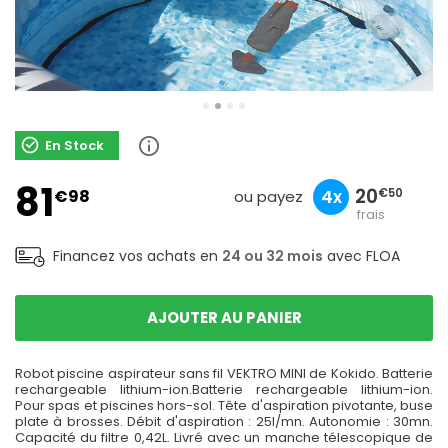
En Stock
sans
81
27
8
20
€98
10x
3x
4x
€20
€33
€50
ou payez
frais
Financez vos achats en
24 ou 32 mois
avec FLOA
AJOUTER AU PANIER
Robot piscine aspirateur sans fil VEKTRO MINI de Kokido. Batterie
rechargeable lithium-ion.Batterie rechargeable lithium-ion.
Pour spas et piscines hors-sol. Tête d'aspiration pivotante, buse
plate à brosses. Débit d'aspiration : 25l/mn. Autonomie : 30mn.
Capacité du filtre 0,42L. Livré avec un manche télescopique de