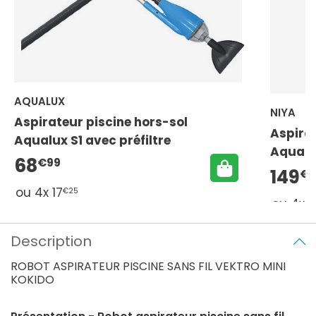
AQUALUX
NIYA
Aspirateur piscine hors-sol
Aspirat
Aqualux S1 avec préfiltre
AquaSw
68
€99
149
€0
ou 4x 17
€25
ou 4x 
Description
ROBOT ASPIRATEUR PISCINE SANS FIL VEKTRO MINI
KOKIDO