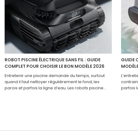
ROBOT PISCINE ÉLECTRIQUE SANS FIL : GUIDE
GUIDE 
COMPLET POUR CHOISIR LE BON MODÈLE 2026
MODÈLE
Entretenir une piscine demande du temps, surtout
L’entret
quand il faut nettoyer régulièrement le fond, les
contrain
parois et parfois la ligne d’eau. Les robots piscine
parfois 
sans fil ont justement été pensés pour rendre cette
régulari
tâche beaucoup plus simple. Faciles à utiliser, sans
prend to
câble à brancher ni à ranger, ils se déplacent seuls
modèle 
dans le bassin et prennent en charge une grande
trop lim
partie du nettoyage. Aujourd’hui, il existe des
revêtem
modèles pour presque tous les besoins, que vous
zones ri
ayez une petite piscine hors-sol ou un grand bassin
beaucou
enterré. Mais tous ne se valent pas, et le bon choix
sans fil