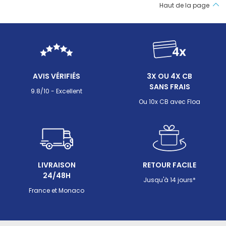
Haut de la page
dépend surtout de la taille de votre piscine, du
affichen
niveau de saleté habituel et de votre budget. Ce
plupart 
guide est là pour vous aider à y voir clair et à choisir
temps, 
un robot sans fil vraiment adapté à votre usage.
Beatbot 
histori
L’object
compren
AVIS VÉRIFIÉS
3X OU 4X CB
fonction
SANS FRAIS
selon vo
9.8/10 - Excellent
budget.
Ou 10x CB avec Floa
LIVRAISON
RETOUR FACILE
24/48H
Jusqu'à 14 jours*
France et Monaco