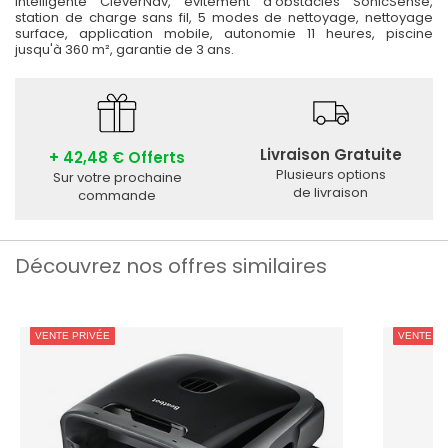
intelligente CleverNav, évitement d'obstacles SonicSense,
station de charge sans fil, 5 modes de nettoyage, nettoyage
surface, application mobile, autonomie 11 heures, piscine
jusqu'à 360 m², garantie de 3 ans.
Livraison Gratuite
+ 42,48 € Offerts
Plusieurs options
Sur votre prochaine
de livraison
commande
Découvrez nos offres similaires
VENTE PRIVÉE
VENTE PR