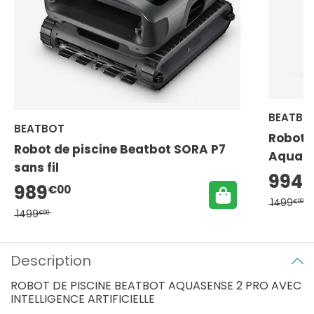
BEATBO
BEATBOT
Robot 
Robot de piscine Beatbot SORA P7
AquaSen
sans fil
994
€
989
€00
1499
€00
1499
€00
Description
ROBOT DE PISCINE BEATBOT AQUASENSE 2 PRO AVEC
INTELLIGENCE ARTIFICIELLE