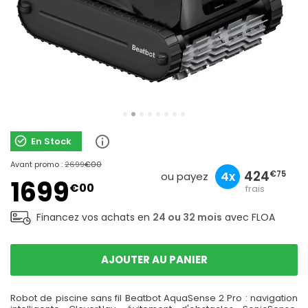
En Stock
sans
Avant promo :
2699
€00
566
424
169
4x
3x
10x
€33
€75
€90
ou payez
1699
€00
frais
Financez vos achats en
24 ou 32 mois
avec FLOA
AJOUTER AU PANIER
Robot de piscine sans fil Beatbot AquaSense 2 Pro : navigation