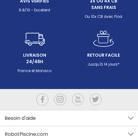
AVIS VÉRIFIÉS
3X OU 4X CB
temps.
grimper 
SANS FRAIS
m² avec 
9.8/10 - Excellent
c'est cel
Ou 10x CB avec Floa
forme, s
comment
LIVRAISON
RETOUR FACILE
24/48H
Jusqu'à 14 jours*
France et Monaco
Besoin d'aide
RobotPiscine.com