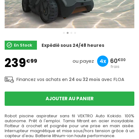
En Stock
Expédié sous 24/48 heures
sans
239
80
24
60
€99
10x
3x
4x
€00
€00
€00
ou payez
frais
Financez vos achats en
24 ou 32 mois
avec FLOA
AJOUTER AU PANIER
Robot piscine aspirateur sans fil VEKTRO Auto Kokido. 100%
autonome. Prêt à l'emploi. Tamis filtrant en acier inoxydable.
Flotteur à crochet et poignée pour une prise en main aisée.
Interrupteur magnétique et mise sous/hors tension grâce à un
capteur d'eau. Batterie lithium-ion haute performance.