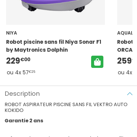
NIYA
AQUALU
Robot piscine sans fil Niya Sonar F1
Robot p
by Maytronics Dolphin
ORCA 05
229
259
€00
€
ou 4x 57
ou 4x 
€25
Description
ROBOT ASPIRATEUR PISCINE SANS FIL VEKTRO AUTO
KOKIDO
Garantie 2 ans